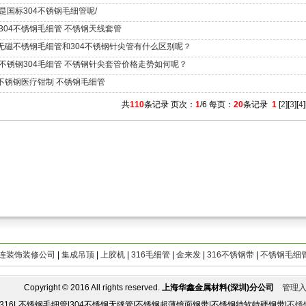
是国标304不锈钢毛细管呢/
304不锈钢毛细管 不锈钢天线套管
7无磁不锈钢毛细管和304不锈钢针尖管有什么区别呢？
不锈钢304毛细管 不锈钢针尖套管价格走势如何呢？
4不锈钢医疗钳制 不锈钢毛细管
共
110
条记录 页次：
1
/6 每页：
20
条记录
1
[
2
][
3
][
4
]
连装饰装修公司
|
集成吊顶
|
上胶机
|
316毛细管
|
金来发
|
316不锈钢带
|
不锈钢毛细
opyright © 2016 All rights reserved.
上海华鑫金属材料(深圳)分公司
管理
|316L不锈钢毛细管|304不锈钢无缝管|不锈钢超薄镜面钢带|不锈钢特软特硬钢带|
不锈