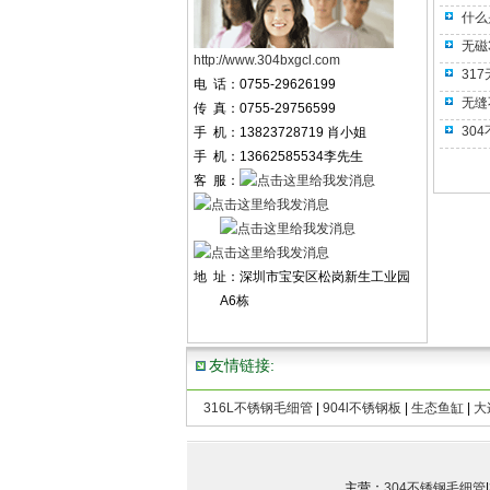
什么
无磁
http://www.304bxgcl.com
31
电 话：0755-29626199
无缝
传 真：0755-29756599
30
手 机：13823728719 肖小姐
手 机：13662585534李先生
客 服：
地 址：深圳市宝安区松岗新生工业园
A6栋
友情链接:
316L不锈钢毛细管
|
904l不锈钢板
|
生态鱼缸
|
大
C
主营：
304不锈钢毛细管