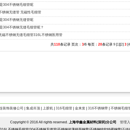
是304不锈钢毛细管呢
7不锈钢无缝管 无磁性毛细管
是304不锈钢无缝管呢
是304不锈钢无缝毛细管呢？
7无磁不锈钢无缝毛细管316L不锈钢医用管
共
110
条记录 页次：
3
/6 每页：
20
条记录
9
[
1
][
2
]
3
[
连装饰装修公司
|
集成吊顶
|
上胶机
|
316毛细管
|
金来发
|
316不锈钢带
|
不锈钢毛细
opyright © 2016 All rights reserved.
上海华鑫金属材料(深圳)分公司
管理
|316L不锈钢毛细管|304不锈钢无缝管|不锈钢超薄镜面钢带|不锈钢特软特硬钢带|
不锈