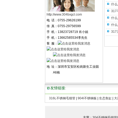
什么
31
http://www.304bxgcl.com
什么
电 话：0755-29626199
什么
传 真：0755-29756599
31
手 机：13823728719 肖小姐
手 机：13662585534李先生
客 服：
地 址：深圳市宝安区松岗新生工业园
A6栋
友情链接:
316L不锈钢毛细管
|
904l不锈钢板
|
生态鱼缸
|
大
C
主营：
304不锈钢毛细管