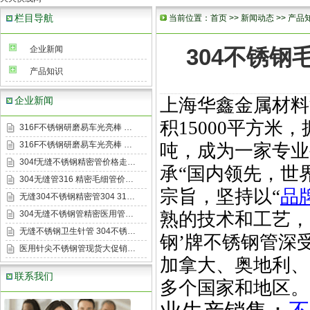
栏目导航
当前位置：
首页
>>
新闻动态
>>
产品
企业新闻
304不锈钢
产品知识
企业新闻
上海华鑫金属材料
积
15000
平方米，
316F不锈钢研磨易车光亮棒 …
316F不锈钢研磨易车光亮棒 …
吨，成为一家专业
304f无缝不锈钢精密管价格走…
承
“
国内领先，世
304无缝管316 精密毛细管价…
宗旨，坚持以
“
品
无缝304不锈钢精密管304 31…
304无缝不锈钢管精密医用管…
熟的技术和工艺，
无缝不锈钢卫生针管 304不锈…
钢
’
牌不锈钢管深
医用针尖不锈钢管现货大促销…
加拿大、奥地利、
联系我们
多个国家和地区。