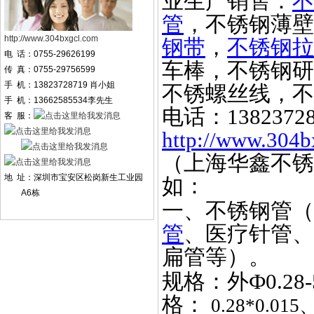
业生产销售：
不
管
，不锈钢薄壁
http://www.304bxgcl.com
钢带
，
不锈钢拉
电 话：0755-29626199
车棒，不锈钢研
传 真：0755-29756599
手 机：13823728719 肖小姐
不锈螺丝线，不
手 机：13662585534李先生
电话：
1382372
客 服：
http://www.304b
（上海华鑫不锈
地 址：深圳市宝安区松岗新生工业园
如：
A6栋
一、不锈钢管（
管
、医疗针管、
扁管等）。
规格：外
Ф0.2
格：
0.28*0.015