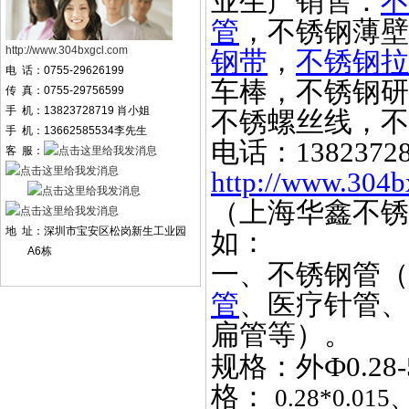
业生产销售：
不
管
，不锈钢薄壁
http://www.304bxgcl.com
钢带
，
不锈钢拉
电 话：0755-29626199
车棒，不锈钢研
传 真：0755-29756599
手 机：13823728719 肖小姐
不锈螺丝线，不
手 机：13662585534李先生
电话：
1382372
客 服：
http://www.304b
（上海华鑫不锈
地 址：深圳市宝安区松岗新生工业园
如：
A6栋
一、不锈钢管（
管
、医疗针管、
扁管等）。
规格：外
Ф0.2
格：
0.28*0.015