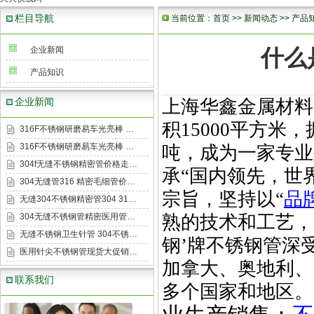
栏目导航
当前位置：
首页
>>
新闻动态
>>
产品
企业新闻
什么
产品知识
企业新闻
上海华鑫金属材料
积
15000
平方米，
316F不锈钢研磨易车光亮棒 …
316F不锈钢研磨易车光亮棒 …
吨，成为一家专业
304f无缝不锈钢精密管价格走…
承
“
国内领先，世
304无缝管316 精密毛细管价…
宗旨，坚持以
“
品
无缝304不锈钢精密管304 31…
304无缝不锈钢管精密医用管…
熟的技术和工艺，
无缝不锈钢卫生针管 304不锈…
钢
’
牌不锈钢管深
医用针尖不锈钢管现货大促销…
加拿大、奥地利、
联系我们
多个国家和地区。