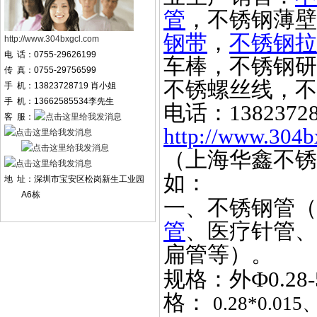
管
，不锈钢薄壁
钢带
，
不锈钢拉
http://www.304bxgcl.com
电 话：0755-29626199
车棒，不锈钢研
传 真：0755-29756599
不锈螺丝线，不
手 机：13823728719 肖小姐
手 机：13662585534李先生
电话：
1382372
客 服：
http://www.304b
（上海华鑫不锈
如：
地 址：深圳市宝安区松岗新生工业园
A6栋
一、不锈钢管（
管
、医疗针管、
扁管等）。
规格：外
Ф0.2
格：
0.28*0.015