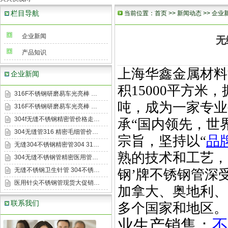
栏目导航
当前位置：
首页
>>
新闻动态
>>
企业
企业新闻
无
产品知识
上海华鑫金属材料
企业新闻
积
15000
平方米，
316F不锈钢研磨易车光亮棒 …
吨，成为一家专业
316F不锈钢研磨易车光亮棒 …
304f无缝不锈钢精密管价格走…
承
“
国内领先，世
304无缝管316 精密毛细管价…
宗旨，坚持以
“
品
无缝304不锈钢精密管304 31…
熟的技术和工艺，
304无缝不锈钢管精密医用管…
无缝不锈钢卫生针管 304不锈…
钢
’
牌不锈钢管深
医用针尖不锈钢管现货大促销…
加拿大、奥地利、
联系我们
多个国家和地区。
业生产销售：
不