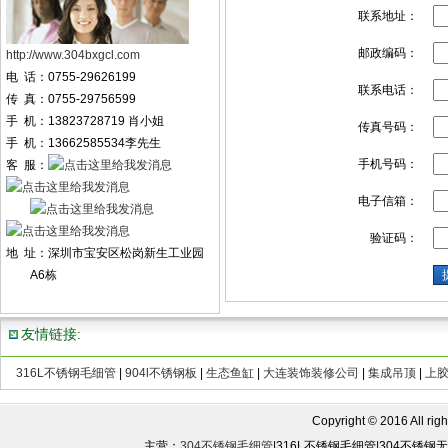
联系地址：
邮政编码：
http://www.304bxgcl.com
电 话：0755-29626199
联系电话：
传 真：0755-29756599
手 机：13823728719 肖小姐
传真号码：
手 机：13662585534李先生
手机号码：
客 服：
电子信箱：
验证码：
地 址：深圳市宝安区松岗新生工业园
A6栋
友情链接:
316L不锈钢毛细管
|
904l不锈钢板
|
生态鱼缸
|
大连装饰装修公司
|
集成吊顶
|
上
Copyright © 2016 All rights
主营：
304不锈钢毛细管
|316L不锈钢毛细管|304不锈