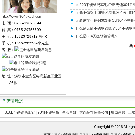
cu303不锈钢易车毛细管 无缝304
无缝不锈钢毛细管 不锈钢304医用
http://www.304bxgcl.com
无缝易车不锈钢303棒 CU304不锈
电 话：0755-29626199
什么是无缝不锈钢管呢？304不锈钢
传 真：0755-29756599
什么是304无缝锈钢管呢？
手 机：13823728719 肖小姐
手 机：13662585534李先生
共
3
客 服：
地 址：深圳市宝安区松岗新生工业园
A6栋
友情链接:
316L不锈钢毛细管
|
904l不锈钢板
|
生态鱼缸
|
大连装饰装修公司
|
集成吊顶
|
上
Copyright © 2016 All rights
主营：
304不锈钢毛细管
|316L不锈钢毛细管|304不锈