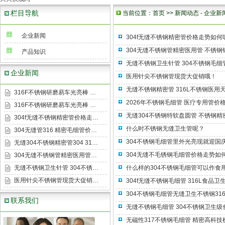
栏目导航
当前位置：
首页
>>
新闻动态
-
企业新
企业新闻
304f无缝不锈钢精密管价格走势如何
304无缝不锈钢管精密医用管 不锈钢
产品知识
无缝不锈钢卫生针管 304不锈钢毛细
企业新闻
医用针尖不锈钢管现货大促销哦！
无缝不锈钢精密管 316L不锈钢医用
316F不锈钢研磨易车光亮棒 …
2026年不锈钢毛细管 医疗专用管价
316F不锈钢研磨易车光亮棒 …
无缝304不锈钢特软盘圆管 不锈钢精
304f无缝不锈钢精密管价格走…
什么时不锈钢无缝卫生管呢？
304无缝管316 精密毛细管价…
304不锈钢毛细管里外光亮现就迎国
无缝304不锈钢精密管304 31…
304无缝不毛锈钢毛细管价格走势如
304无缝不锈钢管精密医用管…
无缝不锈钢卫生针管 304不锈…
什么样的304不锈钢毛细管可以作食
医用针尖不锈钢管现货大促销…
304f无缝不锈钢毛细管 316L食品卫
304不锈钢毛细管无缝卫生不锈钢316
联系我们
无缝不锈钢毛细管 304不锈钢卫生级
无磁性317不锈钢毛细管 精密高科