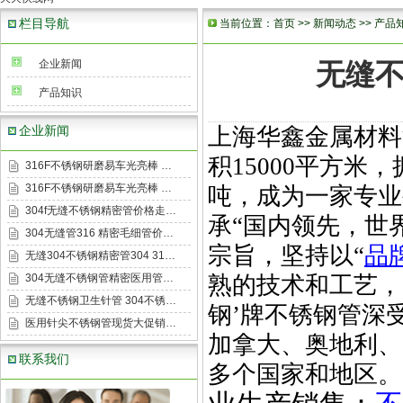
栏目导航
当前位置：
首页
>>
新闻动态
>>
产品
企业新闻
无缝不
产品知识
企业新闻
上海华鑫金属材料
积
15000
平方米，
316F不锈钢研磨易车光亮棒 …
316F不锈钢研磨易车光亮棒 …
吨，成为一家专业
304f无缝不锈钢精密管价格走…
承
“
国内领先，世
304无缝管316 精密毛细管价…
宗旨，坚持以
“
品
无缝304不锈钢精密管304 31…
304无缝不锈钢管精密医用管…
熟的技术和工艺，
无缝不锈钢卫生针管 304不锈…
钢
’
牌不锈钢管深
医用针尖不锈钢管现货大促销…
加拿大、奥地利、
联系我们
多个国家和地区。