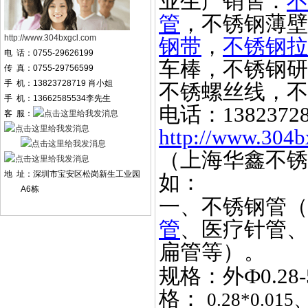
业生产销售：
不
管
，不锈钢薄壁
http://www.304bxgcl.com
钢带
，
不锈钢拉
电 话：0755-29626199
车棒，不锈钢研
传 真：0755-29756599
手 机：13823728719 肖小姐
不锈螺丝线，不
手 机：13662585534李先生
电话：
1382372
客 服：
http://www.304b
（上海华鑫不锈
地 址：深圳市宝安区松岗新生工业园
如：
A6栋
一、不锈钢管（
管
、医疗针管、
扁管等）。
规格：外
Ф0.2
格：
0.28*0.015