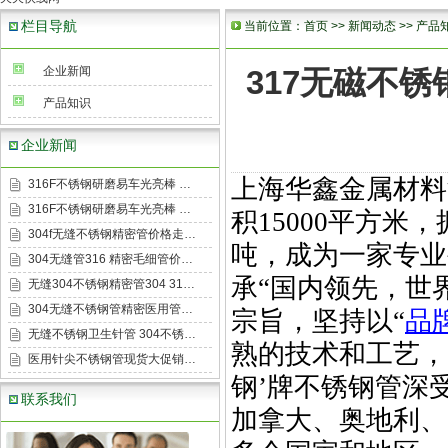
栏目导航
当前位置：
首页
>>
新闻动态
>>
产品
企业新闻
317无磁不
产品知识
企业新闻
上海华鑫金属材料
316F不锈钢研磨易车光亮棒 …
316F不锈钢研磨易车光亮棒 …
积
15000
平方米，
304f无缝不锈钢精密管价格走…
吨，成为一家专业
304无缝管316 精密毛细管价…
承
“
国内领先，世
无缝304不锈钢精密管304 31…
304无缝不锈钢管精密医用管…
宗旨，坚持以
“
品
无缝不锈钢卫生针管 304不锈…
熟的技术和工艺，
医用针尖不锈钢管现货大促销…
钢
’
牌不锈钢管深
联系我们
加拿大、奥地利、