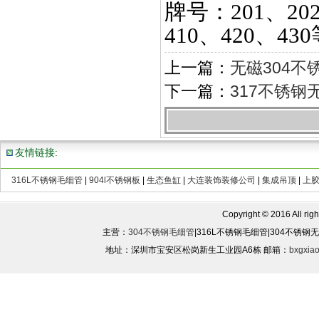
牌号：
201、20
410、420、43
上一篇：
无磁304不
下一篇：
317不锈钢
友情链接:
316L不锈钢毛细管
|
904l不锈钢板
|
生态鱼缸
|
大连装饰装修公司
|
集成吊顶
|
上
Copyright © 2016 All rights
主营：
304不锈钢毛细管
|316L不锈钢毛细管|304不锈
地址：深圳市宝安区松岗新生工业园A6栋 邮箱：
bxgxia