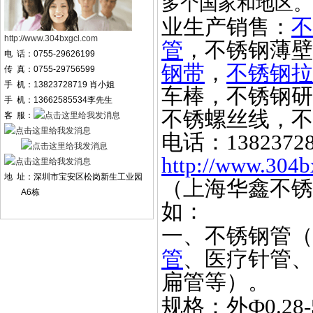
多个国家和地区。
业生产销售：
不
http://www.304bxgcl.com
管
，不锈钢薄壁
电 话：0755-29626199
钢带
，
不锈钢拉
传 真：0755-29756599
手 机：13823728719 肖小姐
车棒，不锈钢研
手 机：13662585534李先生
不锈螺丝线，不
客 服：
电话：
1382372
http://www.304b
地 址：深圳市宝安区松岗新生工业园
（上海华鑫不锈
A6栋
如：
一、不锈钢管（
管
、医疗针管、
扁管等）。
规格：外
Ф0.2