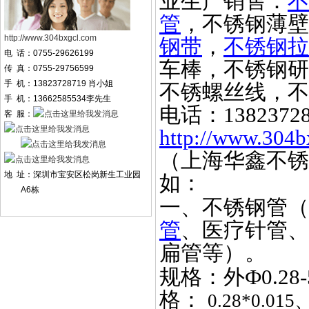
业生产销售：
不
管
，不锈钢薄壁
http://www.304bxgcl.com
钢带
，
不锈钢拉
电 话：0755-29626199
车棒，不锈钢研
传 真：0755-29756599
手 机：13823728719 肖小姐
不锈螺丝线，不
手 机：13662585534李先生
电话：
1382372
客 服：
http://www.304b
（上海华鑫不锈
地 址：深圳市宝安区松岗新生工业园
如：
A6栋
一、不锈钢管（
管
、医疗针管、
扁管等）。
规格：外
Ф0.2
格：
0.28*0.015