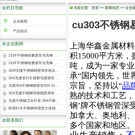
栏目导航
当前位置：
首页
>>
新闻动态
>>
企业
企业新闻
cu303不锈
产品知识
企业新闻
上海华鑫金属材料
积
15000
平方米，
316F不锈钢研磨易车光亮棒 …
316F不锈钢研磨易车光亮棒 …
吨，成为一家专业
304f无缝不锈钢精密管价格走…
承
“
国内领先，世
304无缝管316 精密毛细管价…
宗旨，坚持以
“
品
无缝304不锈钢精密管304 31…
304无缝不锈钢管精密医用管…
熟的技术和工艺，
无缝不锈钢卫生针管 304不锈…
钢
’
牌不锈钢管深
医用针尖不锈钢管现货大促销…
加拿大、奥地利、
联系我们
多个国家和地区。