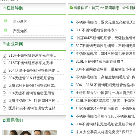
栏目导航
当前位置：
首页
>>
新闻动态
-
企业新
企业新闻
不锈钢毛细管，退火无磁光亮精轧无
301不锈钢毛细管价格表？
产品知识
中国304不锈钢毛细管，无缝拉丝管
企业新闻
317不锈钢无磁性毛细管，不锈钢无
不锈钢精轧管，304不锈钢毛细管发
316F不锈钢研磨易车光亮棒 …
316L不锈钢精密毛细管价格？
316F不锈钢研磨易车光亮棒 …
304不锈网镍镀钢带，最精密细小不
304f无缝不锈钢精密管价格走…
不锈钢毛细管，高精度极细毛细管_内径
304无缝管316 精密毛细管价…
304、316L不锈钢毛细无缝管价格标
无缝304不锈钢精密管304 31…
比特币禁令助中国躲过一场加密货币
304无缝不锈钢管精密医用管…
无缝不锈钢卫生针管 304不锈…
316L不锈钢防腐高温毛细管，不锈
医用针尖不锈钢管现货大促销…
厂家直销304不锈钢毛细管，不锈钢
不锈钢毛细管价格？316L不锈钢精
联系我们
304不锈钢精轧无缝毛细管最新价格
未来太空孕育人将进化突变? 四只手