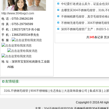
中纪委打老虎这么卖力，证监会也没闲
去哪里买304不锈钢毛细管，316L
http://www.304bxgcl.com
不锈钢精磨毛细管，真空毛细管价格
电 话：0755-29626199
不锈钢无缝毛细管，304不锈钢毛细
传 真：0755-29756599
深圳不锈钢毛细管厂主产：外径0.5-10M
手 机：13823728719 肖小姐
手 机：13662585534李先生
共
345
条记录 页
客 服：
地 址：深圳市宝安区松岗新生工业园
A6栋
友情链接:
316L不锈钢毛细管
|
904l不锈钢板
|
生态鱼缸
|
大连装饰装修公司
|
集成吊顶
|
上
Copyright © 2016 All rights
主营：
304不锈钢毛细管
|316L不锈钢毛细管|304不锈