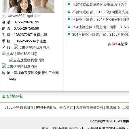
挑起贸易战是危险的经济暴力行为？
不锈钢毛细管，316L不锈钢里外光
http://www.304bxgcl.com
不锈钢毛细管，304不锈钢拉伸毛细
电 话：0755-29626199
304镀镍拉伸（易上锡）钢带，316
传 真：0755-29756599
304不锈钢毛细管厂家，316L不锈
手 机：13823728719 肖小姐
手 机：13662585534李先生
共
345
条记录
客 服：
地 址：深圳市宝安区松岗新生工业园
A6栋
友情链接:
316L不锈钢毛细管
|
904l不锈钢板
|
生态鱼缸
|
大连装饰装修公司
|
集成吊顶
|
上
Copyright © 2016 All rights
主营：
304不锈钢毛细管
|316L不锈钢毛细管|304不锈