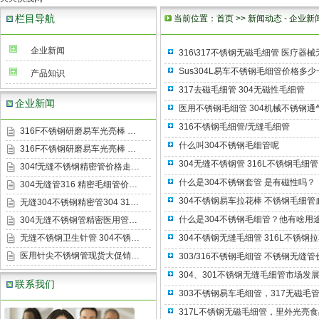
栏目导航
当前位置：
首页
>>
新闻动态
-
企业新
企业新闻
316\317不锈钢无磁毛细管 医疗器
Sus304L易车不锈钢毛细管价格多
产品知识
317去磁毛细管 304无磁性毛细管
企业新闻
医用不锈钢毛细管 304机械不锈钢通
316不锈钢毛细管/无缝毛细管
316F不锈钢研磨易车光亮棒 …
什么叫304不锈钢毛细管呢
316F不锈钢研磨易车光亮棒 …
304无缝不锈钢管 316L不锈钢毛细管
304f无缝不锈钢精密管价格走…
什么是304不锈钢套管 是有磁性吗？
304无缝管316 精密毛细管价…
304不锈钢易车拉花棒 不锈钢毛细管
无缝304不锈钢精密管304 31…
什么是304不锈钢毛细管？他有啥用
304无缝不锈钢管精密医用管…
无缝不锈钢卫生针管 304不锈…
304不锈钢无缝毛细管 316L不锈
医用针尖不锈钢管现货大促销…
303/316不锈钢毛细管 不锈钢无缝
304、301不锈钢无缝毛细管市场发
联系我们
303不锈钢易车毛细管，317无磁毛
317L不锈钢无磁毛细管，里外光亮