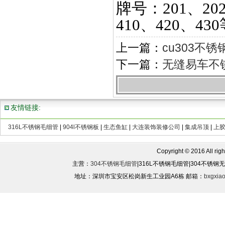
牌号：
201、20
410、420、43
上一篇：
cu303不
下一篇：
无缝易车不锈
友情链接:
316L不锈钢毛细管
|
904l不锈钢板
|
生态鱼缸
|
大连装饰装修公司
|
集成吊顶
|
上
Copyright © 2016 All rights
主营：
304不锈钢毛细管
|316L不锈钢毛细管|304不锈
地址：深圳市宝安区松岗新生工业园A6栋 邮箱：
bxgxia