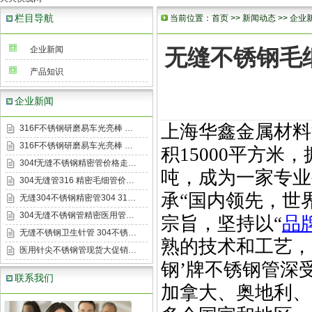
栏目导航
当前位置：
首页
>>
新闻动态
>>
企业
企业新闻
无缝不锈钢毛细
产品知识
企业新闻
上海华鑫金属材料
316F不锈钢研磨易车光亮棒 …
316F不锈钢研磨易车光亮棒 …
积
15000
平方米，
304f无缝不锈钢精密管价格走…
吨，成为一家专业
304无缝管316 精密毛细管价…
承
“
国内领先，世
无缝304不锈钢精密管304 31…
304无缝不锈钢管精密医用管…
宗旨，坚持以
“
品
无缝不锈钢卫生针管 304不锈…
熟的技术和工艺，
医用针尖不锈钢管现货大促销…
钢
’
牌不锈钢管深
联系我们
加拿大、奥地利、