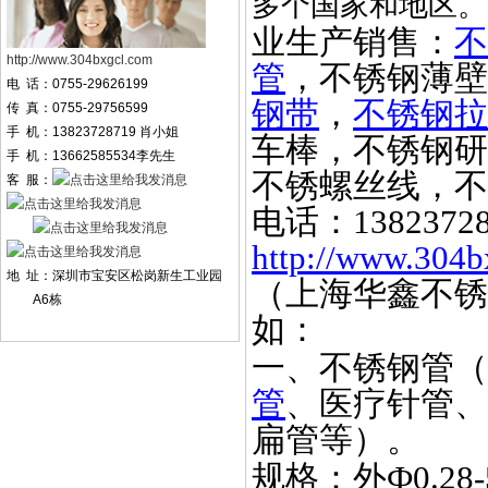
多个国家和地区。
业生产销售：
不
http://www.304bxgcl.com
管
，不锈钢薄壁
电 话：0755-29626199
钢带
，
不锈钢拉
传 真：0755-29756599
手 机：13823728719 肖小姐
车棒，不锈钢研
手 机：13662585534李先生
不锈螺丝线，不
客 服：
电话：
1382372
http://www.304b
地 址：深圳市宝安区松岗新生工业园
（上海华鑫不锈
A6栋
如：
一、不锈钢管（
管
、医疗针管、
扁管等）。
规格：外
Ф0.2