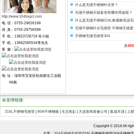
什么是无缝不锈钢针尖管？
无缝不锈钢天线套管有哪些用途呢？
http://www.304bxgcl.com
什么是无缝不锈钢316L耐腐耐高温
电 话：0755-29626199
无缝不锈钢针尖毛细管 不锈钢天线套
传 真：0755-29756599
不锈钢无缝毛细管304
手 机：13823728719 肖小姐
手 机：13662585534李先生
共
455
客 服：
地 址：深圳市宝安区松岗新生工业园
A6栋
友情链接:
316L不锈钢毛细管
|
904l不锈钢板
|
生态鱼缸
|
大连装饰装修公司
|
集成吊顶
|
上
Copyright © 2016 All rights
主营：
304不锈钢毛细管
|316L不锈钢毛细管|304不锈