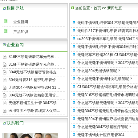
栏目导航
当前位置：
首页
>>
新闻动态
企业新闻
无磁不锈钢毛细管304 不锈钢无缝管3
无磁性317不锈钢毛细管 精密高科
产品知识
cu303不锈钢易车毛细管 无缝304
企业新闻
无缝不锈钢毛细管 不锈钢304医用
无缝易车不锈钢303棒 CU304不锈
316F不锈钢研磨易车光亮棒 …
什么是无缝不锈钢管呢？304不锈钢
316F不锈钢研磨易车光亮棒 …
什么是304无缝锈钢管呢？
304f无缝不锈钢精密管价格走…
什么是无缝不锈钢针尖毛细管呢？
304无缝管316 精密毛细管价…
CU304不锈钢含铜易车毛细管价格
无缝304不锈钢精密管304 31…
无缝316不锈钢精密毛细管市场调研
304无缝不锈钢管精密医用管…
无缝不锈钢卫生针管 304不锈…
什么是不锈钢无缝管呢？304不锈钢
医用针尖不锈钢管现货大促销…
无缝304不锈钢无磁毛细管价格走势
无缝管304不锈钢医疗器械套管用途
联系我们
什么是无缝304不锈钢医疗管呢？
无缝不锈钢尖针医疗用管304