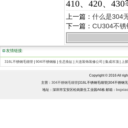
410、420、43
上一篇：
什么是304
下一篇：
CU304不
友情链接:
316L不锈钢毛细管
|
904l不锈钢板
|
生态鱼缸
|
大连装饰装修公司
|
集成吊顶
|
上
Copyright © 2016 All rights
主营：
304不锈钢毛细管
|316L不锈钢毛细管|304不锈
地址：深圳市宝安区松岗新生工业园A6栋 邮箱：
bxgxia