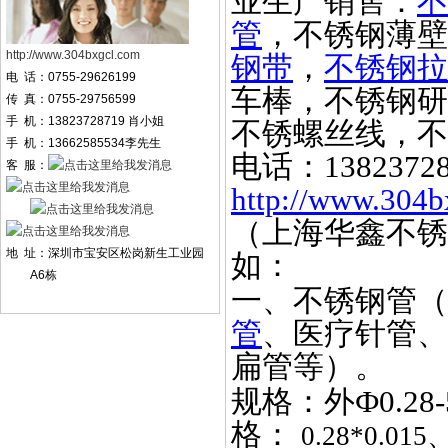
业生产销售：
不
管
，不锈钢薄壁
http://www.304bxgcl.com
钢带
，
不锈钢拉
电 话：0755-29626199
车棒，不锈钢研
传 真：0755-29756599
手 机：13823728719 肖小姐
不锈螺丝线，不
手 机：13662585534李先生
电话：
1382372
客 服：
http://www.304b
（上海华鑫不锈
地 址：深圳市宝安区松岗新生工业园
如：
A6栋
一、不锈钢管（
管
、医疗针管、
扁管等）。
规格：外
Ф0.2
格：
0.28*0.015