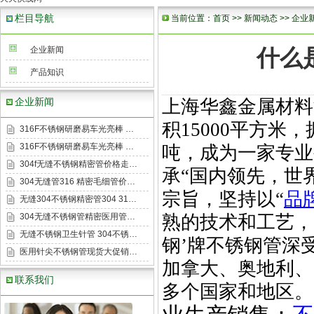
栏目导航
当前位置：
首页
>>
新闻动态
>>
企业
企业新闻
什么
产品知识
企业新闻
上海华鑫金属材料
积
15000
平方米，
316F不锈钢研磨易车光亮棒 …
316F不锈钢研磨易车光亮棒 …
吨，成为一家专业
304f无缝不锈钢精密管价格走…
承
“
国内领先，世
304无缝管316 精密毛细管价…
宗旨，坚持以
“
品
无缝304不锈钢精密管304 31…
304无缝不锈钢管精密医用管…
熟的技术和工艺，
无缝不锈钢卫生针管 304不锈…
钢
’
牌不锈钢管深
医用针尖不锈钢管现货大促销…
加拿大、奥地利、
联系我们
多个国家和地区。