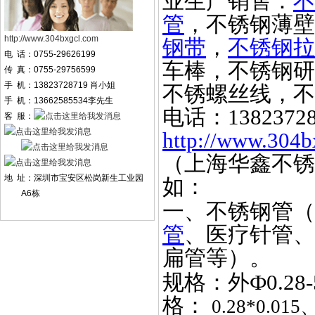
业生产销售：
不
管
，不锈钢薄壁
http://www.304bxgcl.com
钢带
，
不锈钢拉
电 话：0755-29626199
车棒，不锈钢研
传 真：0755-29756599
手 机：13823728719 肖小姐
不锈螺丝线，不
手 机：13662585534李先生
电话：
1382372
客 服：
http://www.304b
（上海华鑫不锈
地 址：深圳市宝安区松岗新生工业园
如：
A6栋
一、不锈钢管（
管
、医疗针管、
扁管等）。
规格：外
Ф0.2
格：
0.28*0.015