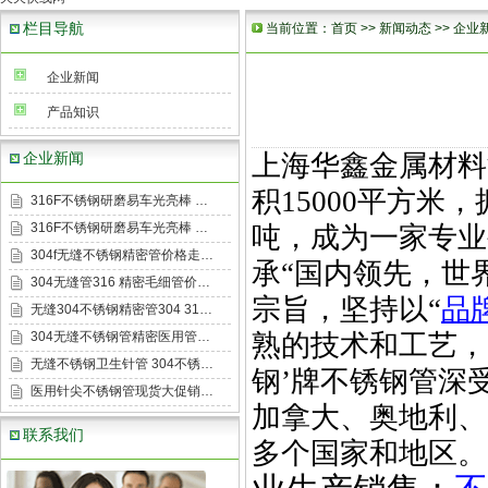
栏目导航
当前位置：
首页
>>
新闻动态
>>
企业
企业新闻
产品知识
企业新闻
上海华鑫金属材料
积
15000
平方米，
316F不锈钢研磨易车光亮棒 …
316F不锈钢研磨易车光亮棒 …
吨，成为一家专业
304f无缝不锈钢精密管价格走…
承
“
国内领先，世
304无缝管316 精密毛细管价…
宗旨，坚持以
“
品
无缝304不锈钢精密管304 31…
304无缝不锈钢管精密医用管…
熟的技术和工艺，
无缝不锈钢卫生针管 304不锈…
钢
’
牌不锈钢管深
医用针尖不锈钢管现货大促销…
加拿大、奥地利、
联系我们
多个国家和地区。