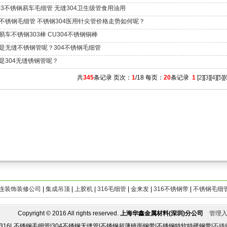
303不锈钢易车毛细管 无缝304卫生级管食用油用
不锈钢毛细管 不锈钢304医用针尖管价格走势如何呢？
易车不锈钢303棒 CU304不锈钢铜棒
是无缝不锈钢管呢？304不锈钢毛细管
是304无缝锈钢管呢？
共
345
条记录 页次：
1
/18 每页：
20
条记录
1
[
2
][
3
][
4
][
5
][
连装饰装修公司
|
集成吊顶
|
上胶机
|
316毛细管
|
金来发
|
316不锈钢带
|
不锈钢毛细
opyright © 2016 All rights reserved.
上海华鑫金属材料(深圳)分公司
管理
|316L不锈钢毛细管|304不锈钢无缝管|不锈钢超薄镜面钢带|不锈钢特软特硬钢带|
不锈