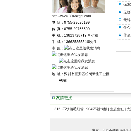
cu
无缝
http://www.304bxgcl.com
无缝
电 话：0755-29626199
什么
传 真：0755-29756599
什么
手 机：13823728719 肖小姐
手 机：13662585534李先生
客 服：
地 址：深圳市宝安区松岗新生工业园
A6栋
友情链接:
316L不锈钢毛细管
|
904l不锈钢板
|
生态鱼缸
|
大
C
主营：
304不锈钢毛细管