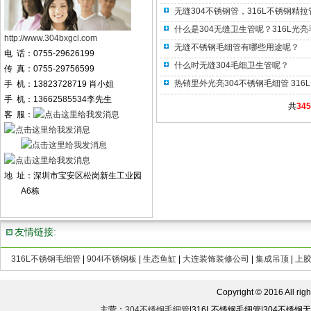
无缝304不锈钢管，316L不锈钢精
什么是304无缝卫生管呢？316L光
http://www.304bxgcl.com
无缝不锈钢毛细管有哪些用途呢？
电 话：0755-29626199
什么时无缝304毛细卫生管呢？
传 真：0755-29756599
热销里外光亮304不锈钢毛细管 316
手 机：13823728719 肖小姐
手 机：13662585534李先生
共
345
客 服：
地 址：深圳市宝安区松岗新生工业园
A6栋
友情链接:
316L不锈钢毛细管
|
904l不锈钢板
|
生态鱼缸
|
大连装饰装修公司
|
集成吊顶
|
上
Copyright © 2016 All rights
主营：
304不锈钢毛细管
|316L不锈钢毛细管|304不锈