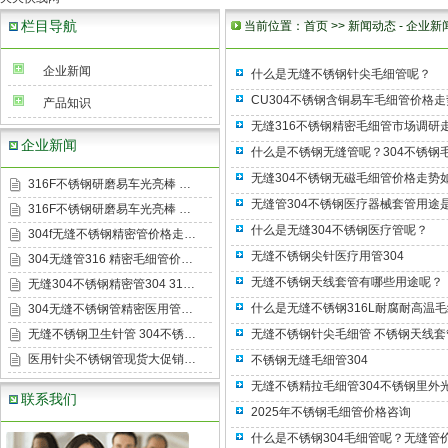
栏目导航
当前位置：
首页
>>
新闻动态
-
企业新
企业新闻
什么是无缝不锈钢针尖毛细管呢？
CU304不锈钢含铜易车毛细管价格
产品知识
无缝316不锈钢精密毛细管市场调研
企业新闻
什么是不锈钢无缝管呢？304不锈钢
无缝304不锈钢无磁毛细管价格走势
316F不锈钢研磨易车光亮棒 …
无缝管304不锈钢医疗器械套管用途
316F不锈钢研磨易车光亮棒 …
什么是无缝304不锈钢医疗管呢？
304f无缝不锈钢精密管价格走…
无缝不锈钢尖针医疗用管304
304无缝管316 精密毛细管价…
无缝不锈钢天线套管有哪些用途呢？
无缝304不锈钢精密管304 31…
什么是无缝不锈钢316L耐腐耐高温
304无缝不锈钢管精密医用管…
无缝不锈钢卫生针管 304不锈…
无缝不锈钢针尖毛细管 不锈钢天线套
医用针尖不锈钢管现货大促销…
不锈钢无缝毛细管304
无缝不锈精拉毛细管304不锈钢里外
联系我们
2025年不锈钢毛细管价格咨询
什么是不锈钢304毛细管呢？无缝管