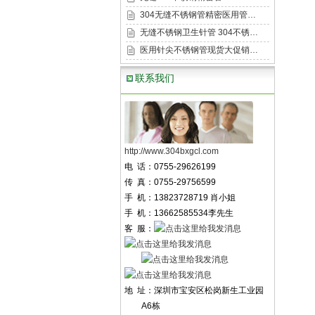
304无缝不锈钢管精密医用管…
无缝不锈钢卫生针管 304不锈…
医用针尖不锈钢管现货大促销…
联系我们
http://www.304bxgcl.com
电 话：0755-29626199
传 真：0755-29756599
手 机：13823728719 肖小姐
手 机：13662585534李先生
客 服：
地 址：深圳市宝安区松岗新生工业园
A6栋