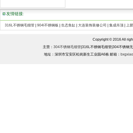
友情链接:
316L不锈钢毛细管
|
904l不锈钢板
|
生态鱼缸
|
大连装饰装修公司
|
集成吊顶
|
上
Copyright © 2016 All rights
主营：
304不锈钢毛细管
|316L不锈钢毛细管|304不锈
地址：深圳市宝安区松岗新生工业园A6栋 邮箱：
bxgxia