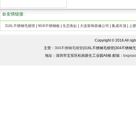
友情链接:
316L不锈钢毛细管
|
904l不锈钢板
|
生态鱼缸
|
大连装饰装修公司
|
集成吊顶
|
上
Copyright © 2016 All rights
主营：
304不锈钢毛细管
|316L不锈钢毛细管|304不锈
地址：深圳市宝安区松岗新生工业园A6栋 邮箱：
bxgxia