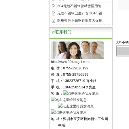
304无缝不锈钢管精密医用管…
无缝不锈钢卫生针管 304不锈…
医用针尖不锈钢管现货大促销…
联系我们
304不
http://www.304bxgcl.com
电 话：0755-29626199
传 真：0755-29756599
手 机：13823728719 肖小姐
手 机：13662585534李先生
客 服：
地 址：深圳市宝安区松岗新生工业园
A6栋