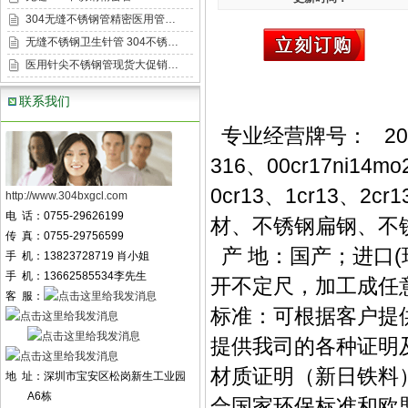
304无缝不锈钢管精密医用管…
无缝不锈钢卫生针管 304不锈…
医用针尖不锈钢管现货大促销…
联系我们
专业经营牌号： 201、2
316、00cr17ni14m
0cr13、1cr13、
http://www.304bxgcl.com
电 话：0755-29626199
材、不锈钢扁钢、不
传 真：0755-29756599
产 地：国产；进口(
手 机：13823728719 肖小姐
手 机：13662585534李先生
开不定尺，加工成任
客 服：
标准：可根据客户提
提供我司的各种证明
材质证明（新日铁料
地 址：深圳市宝安区松岗新生工业园
A6栋
合国家环保标准和欧