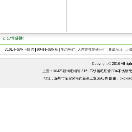
友情链接:
316L不锈钢毛细管
|
904l不锈钢板
|
生态鱼缸
|
大连装饰装修公司
|
集成吊顶
|
上
Copyright © 2016 All rights
主营：
304不锈钢毛细管
|316L不锈钢毛细管|304不锈
地址：深圳市宝安区松岗新生工业园A6栋 邮箱：
bxgxia