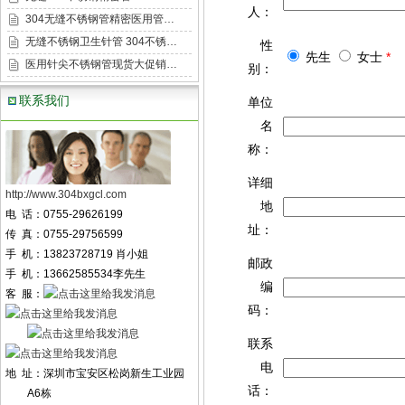
人：
304无缝不锈钢管精密医用管…
无缝不锈钢卫生针管 304不锈…
性
先生
女士
*
医用针尖不锈钢管现货大促销…
别：
联系我们
单位
名
称：
详细
http://www.304bxgcl.com
地
电 话：0755-29626199
址：
传 真：0755-29756599
手 机：13823728719 肖小姐
邮政
手 机：13662585534李先生
编
客 服：
码：
联系
电
地 址：深圳市宝安区松岗新生工业园
话：
A6栋