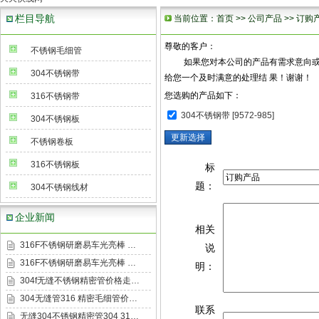
栏目导航
当前位置：
首页
>>
公司产品
>> 订购
尊敬的客户：
不锈钢毛细管
如果您对本公司的产品有需求意向或有兴
304不锈钢带
给您一个及时满意的处理结 果！谢谢！
您选购的产品如下：
316不锈钢带
304不锈钢带 [9572-985]
304不锈钢板
不锈钢卷板
316不锈钢板
标
题：
304不锈钢线材
企业新闻
相关
316F不锈钢研磨易车光亮棒 …
说
316F不锈钢研磨易车光亮棒 …
明：
304f无缝不锈钢精密管价格走…
304无缝管316 精密毛细管价…
联系
无缝304不锈钢精密管304 31…