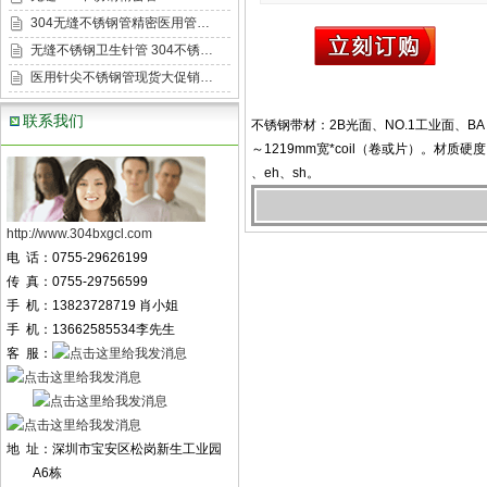
304无缝不锈钢管精密医用管…
无缝不锈钢卫生针管 304不锈…
医用针尖不锈钢管现货大促销…
联系我们
不锈钢带材：2B光面、NO.1工业面、BA
～1219mm宽*coil（卷或片）。材质硬度：维
、eh、sh。
http://www.304bxgcl.com
电 话：0755-29626199
传 真：0755-29756599
手 机：13823728719 肖小姐
手 机：13662585534李先生
客 服：
地 址：深圳市宝安区松岗新生工业园
A6栋