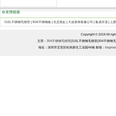
友情链接:
316L不锈钢毛细管
|
904l不锈钢板
|
生态鱼缸
|
大连装饰装修公司
|
集成吊顶
|
上
Copyright © 2016 All rights
主营：
304不锈钢毛细管
|316L不锈钢毛细管|304不锈
地址：深圳市宝安区松岗新生工业园A6栋 邮箱：
bxgxia