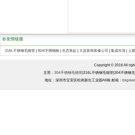
友情链接:
316L不锈钢毛细管
|
904l不锈钢板
|
生态鱼缸
|
大连装饰装修公司
|
集成吊顶
|
上
Copyright © 2016 All rights
主营：
304不锈钢毛细管
|316L不锈钢毛细管|304不锈
地址：深圳市宝安区松岗新生工业园A6栋 邮箱：
bxgxia