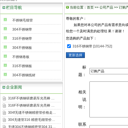
栏目导航
当前位置：
首页
>>
公司产品
>> 订购
尊敬的客户：
不锈钢毛细管
如果您对本公司的产品有需求意向或有兴
304不锈钢带
给您一个及时满意的处理结 果！谢谢！
您选购的产品如下：
316不锈钢带
316不锈钢带 [10144-752]
304不锈钢板
不锈钢卷板
316不锈钢板
标
题：
304不锈钢线材
企业新闻
相关
316F不锈钢研磨易车光亮棒 …
说
316F不锈钢研磨易车光亮棒 …
明：
304f无缝不锈钢精密管价格走…
304无缝管316 精密毛细管价…
联系
无缝304不锈钢精密管304 31…