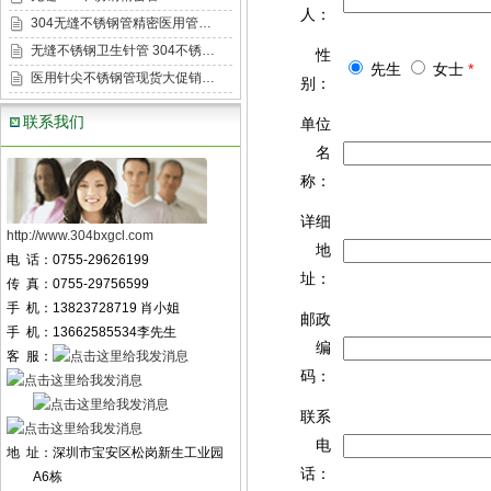
人：
304无缝不锈钢管精密医用管…
无缝不锈钢卫生针管 304不锈…
性
先生
女士
*
医用针尖不锈钢管现货大促销…
别：
联系我们
单位
名
称：
详细
http://www.304bxgcl.com
地
电 话：0755-29626199
址：
传 真：0755-29756599
手 机：13823728719 肖小姐
邮政
手 机：13662585534李先生
编
客 服：
码：
联系
电
地 址：深圳市宝安区松岗新生工业园
话：
A6栋