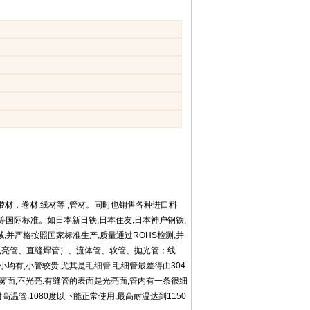
:带材，卷材,线材等 ,管材。同时也销售各种进口料
等国际标准。如日本新日铁,日本住友,日本神户钢铁,
种工业领域,并严格按照国家标准生产,质量通过ROHS检测,并
光亮管、直缝焊管）、流体管、软管、抛光管；线
小均有,小管较贵,尤其是
毛细管
.毛细管最差得由304
雾面,不光亮.有缝管的表面是光亮面,管内有一条很细
高温管.1080度以下能正常使用,最高耐温达到1150