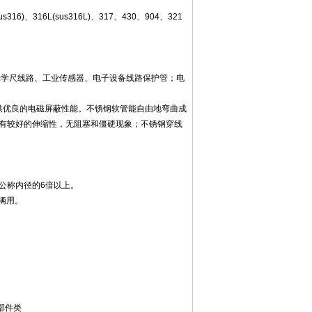
sus316)、316L(sus316L)、317、430、904、321
密光学尺线路、工业传感器、电子设备线路保护管；电
供优良的电磁屏蔽性能。不锈钢软管能自由地弯曲成
有较好的伸缩性，无阻塞和僵硬现象；不锈钢穿线
公称内径的6倍以上。
车辆用。
理部件类