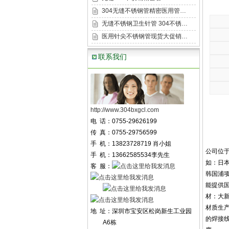
304无缝不锈钢管精密医用管…
无缝不锈钢卫生针管 304不锈…
医用针尖不锈钢管现货大促销…
联系我们
http://www.304bxgcl.com
电 话：0755-29626199
传 真：0755-29756599
手 机：13823728719 肖小姐
公司位于
手 机：13662585534李先生
如：日本
客 服：
韩国浦项等
能提供
材：大新
材质生产
地 址：深圳市宝安区松岗新生工业园
的焊接线
A6栋