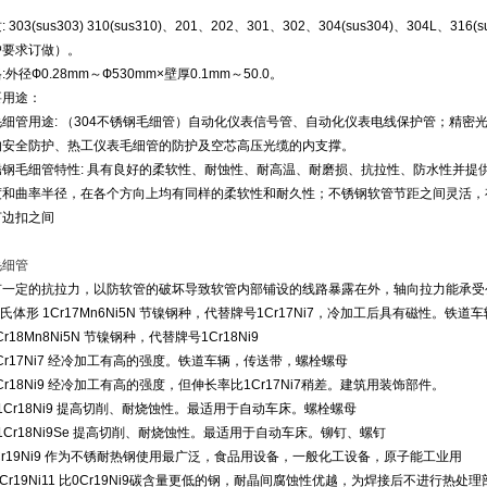
303(sus303) 310(sus310)、201、202、301、302、304(sus304)、304L、316(
户要求订做）。
外径Ф0.28mm～Ф530mm×壁厚0.1mm～50.0。
要用途：
细管用途: （304不锈钢毛细管）自动化仪表信号管、自动化仪表电线保护管；精
的安全防护、热工仪表毛细管的防护及空芯高压光缆的内支撑。
毛细管特性: 具有良好的柔软性、耐蚀性、耐高温、耐磨损、抗拉性、防水性并提
度和曲率半径，在各个方向上均有同样的柔软性和耐久性；不锈钢软管节距之间灵活，
节边扣之间
毛细管
定的抗拉力，以防软管的破坏导致软管内部铺设的线路暴露在外，轴向拉力能承受
氏体形 1Cr17Mn6Ni5N 节镍钢种，代替牌号1Cr17Ni7，冷加工后具有磁性。铁道
r18Mn8Ni5N 节镍钢种，代替牌号1Cr18Ni9
Cr17Ni7 经冷加工有高的强度。铁道车辆，传送带，螺栓螺母
Cr18Ni9 经冷加工有高的强度，但伸长率比1Cr17Ni7稍差。建筑用装饰部件。
1Cr18Ni9 提高切削、耐烧蚀性。最适用于自动车床。螺栓螺母
1Cr18Ni9Se 提高切削、耐烧蚀性。最适用于自动车床。铆钉、螺钉
r19Ni9 作为不锈耐热钢使用最广泛，食品用设备，一般化工设备，原子能工业用
Cr19Ni11 比0Cr19Ni9碳含量更低的钢，耐晶间腐蚀性优越，为焊接后不进行热处