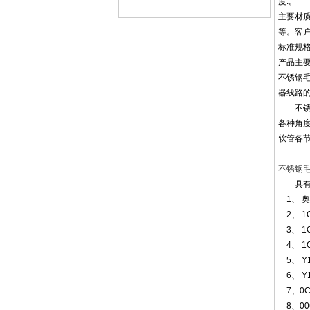
度.。
主要材质: 
等。客
标准规格:
产品主
不锈钢毛
器线路
不锈钢
各种角
软管各
不锈钢
具有一
1、 奥
2、 1C
3、 1
4、 1
5、 Y
6、 Y
7、0C
8、00