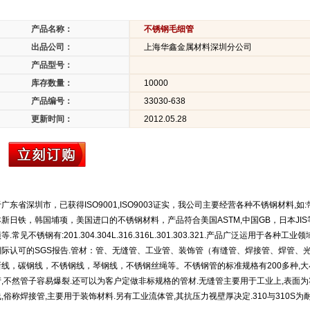
产品名称：
不锈钢毛细管
出品公司：
上海华鑫金属材料深圳分公司
产品型号：
库存数量：
10000
产品编号：
33030-638
更新时间：
2012.05.28
广东省深圳市，已获得ISO9001,ISO9003证实，我公司主要经营各种不锈钢材料,如
新日铁，韩国埔项，美国进口的不锈钢材料，产品符合美国ASTM,中国GB，日本JIS
.常见不锈钢有:201.304.304L.316.316L.301.303.321.产品广泛运用于各
国际认可的SGS报告.管材：管、无缝管、工业管、装饰管（有缝管、焊接管、焊管、
线，碳钢线，不锈钢线，琴钢线，不锈钢丝绳等。不锈钢管的标准规格有200多种,大
,不然管子容易爆裂.还可以为客户定做非标规格的管材.无缝管主要用于工业上,表面为
,俗称焊接管,主要用于装饰材料.另有工业流体管,其抗压力视壁厚决定.310与310S为耐