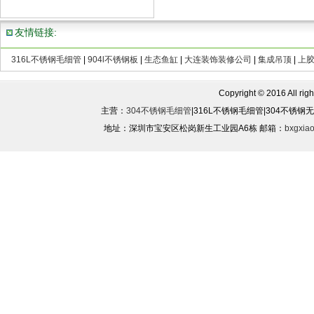
友情链接:
316L不锈钢毛细管
|
904l不锈钢板
|
生态鱼缸
|
大连装饰装修公司
|
集成吊顶
|
上
Copyright © 2016 All rights
主营：
304不锈钢毛细管
|316L不锈钢毛细管|304不锈
地址：深圳市宝安区松岗新生工业园A6栋 邮箱：
bxgxia