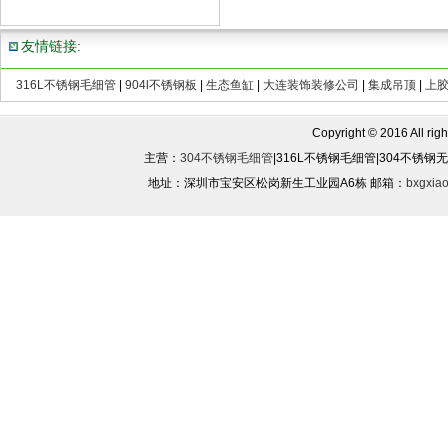
友情链接:
316L不锈钢毛细管
|
904l不锈钢板
|
生态鱼缸
|
大连装饰装修公司
|
集成吊顶
|
上
Copyright © 2016 All rights
主营：
304不锈钢毛细管
|316L不锈钢毛细管|304不锈
地址：深圳市宝安区松岗新生工业园A6栋 邮箱：
bxgxia