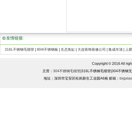
友情链接:
316L不锈钢毛细管
|
904l不锈钢板
|
生态鱼缸
|
大连装饰装修公司
|
集成吊顶
|
上
Copyright © 2016 All rights
主营：
304不锈钢毛细管
|316L不锈钢毛细管|304不锈
地址：深圳市宝安区松岗新生工业园A6栋 邮箱：
bxgxia