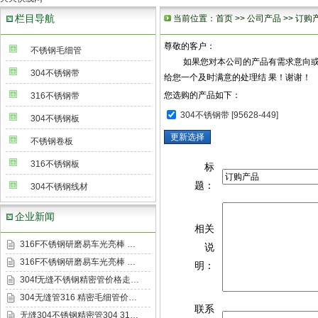
栏目导航
当前位置：
首页
>>
公司产品
>> 订购
尊敬的客户：
不锈钢毛细管
如果您对本公司的产品有需求意向或有兴
304不锈钢带
给您一个及时满意的处理结 果！谢谢！
您选购的产品如下：
316不锈钢带
304不锈钢带 [95628-449]
304不锈钢板
不锈钢卷板
316不锈钢板
标
题：
304不锈钢线材
企业新闻
相关
316F不锈钢研磨易车光亮棒 …
说
316F不锈钢研磨易车光亮棒 …
明：
304f无缝不锈钢精密管价格走…
304无缝管316 精密毛细管价…
联系
无缝304不锈钢精密管304 31…