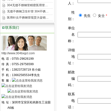
人：
304无缝不锈钢管精密医用管…
无缝不锈钢卫生针管 304不锈…
性
先生
女士
*
医用针尖不锈钢管现货大促销…
别：
联系我们
单位
名
称：
详细
http://www.304bxgcl.com
地
电 话：0755-29626199
址：
传 真：0755-29756599
手 机：13823728719 肖小姐
邮政
手 机：13662585534李先生
编
客 服：
码：
联系
电
地 址：深圳市宝安区松岗新生工业园
话：
A6栋