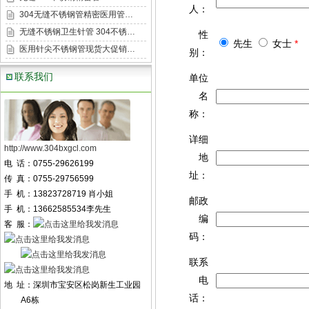
人：
304无缝不锈钢管精密医用管…
无缝不锈钢卫生针管 304不锈…
性
先生
女士
*
医用针尖不锈钢管现货大促销…
别：
联系我们
单位
名
称：
详细
http://www.304bxgcl.com
地
电 话：0755-29626199
址：
传 真：0755-29756599
手 机：13823728719 肖小姐
邮政
手 机：13662585534李先生
编
客 服：
码：
联系
电
地 址：深圳市宝安区松岗新生工业园
话：
A6栋