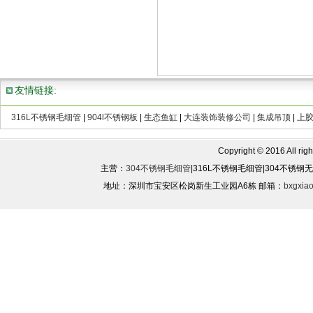
友情链接:
316L不锈钢毛细管
|
904l不锈钢板
|
生态鱼缸
|
大连装饰装修公司
|
集成吊顶
|
上
Copyright © 2016 All rights
主营：
304不锈钢毛细管
|316L不锈钢毛细管|304不锈
地址：深圳市宝安区松岗新生工业园A6栋 邮箱：
bxgxia