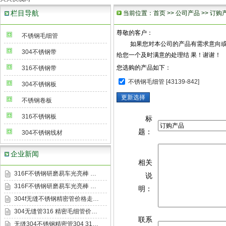
栏目导航
当前位置：
首页
>>
公司产品
>> 订购
尊敬的客户：
不锈钢毛细管
如果您对本公司的产品有需求意向或有兴
304不锈钢带
给您一个及时满意的处理结 果！谢谢！
您选购的产品如下：
316不锈钢带
不锈钢毛细管 [43139-842]
304不锈钢板
不锈钢卷板
316不锈钢板
标
题：
304不锈钢线材
企业新闻
相关
316F不锈钢研磨易车光亮棒 …
说
316F不锈钢研磨易车光亮棒 …
明：
304f无缝不锈钢精密管价格走…
304无缝管316 精密毛细管价…
联系
无缝304不锈钢精密管304 31…