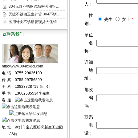
人：
304无缝不锈钢管精密医用管…
无缝不锈钢卫生针管 304不锈…
性
先生
女士
*
医用针尖不锈钢管现货大促销…
别：
联系我们
单位
名
称：
详细
http://www.304bxgcl.com
地
电 话：0755-29626199
址：
传 真：0755-29756599
手 机：13823728719 肖小姐
邮政
手 机：13662585534李先生
编
客 服：
码：
联系
电
地 址：深圳市宝安区松岗新生工业园
话：
A6栋