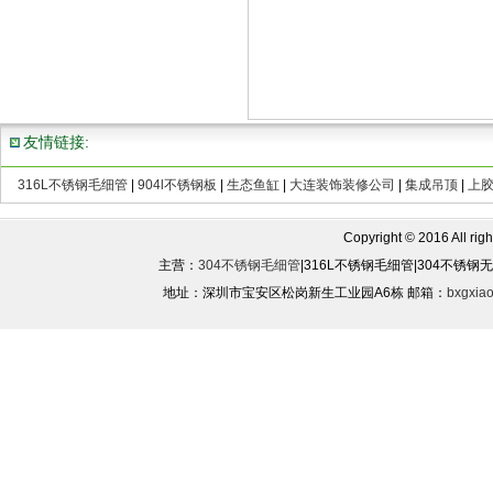
友情链接:
316L不锈钢毛细管
|
904l不锈钢板
|
生态鱼缸
|
大连装饰装修公司
|
集成吊顶
|
上
Copyright © 2016 All rights
主营：
304不锈钢毛细管
|316L不锈钢毛细管|304不锈
地址：深圳市宝安区松岗新生工业园A6栋 邮箱：
bxgxia