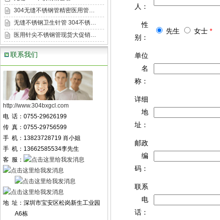
人：
304无缝不锈钢管精密医用管…
无缝不锈钢卫生针管 304不锈…
性
先生
女士
*
医用针尖不锈钢管现货大促销…
别：
联系我们
单位
名
称：
详细
http://www.304bxgcl.com
地
电 话：0755-29626199
址：
传 真：0755-29756599
手 机：13823728719 肖小姐
邮政
手 机：13662585534李先生
编
客 服：
码：
联系
电
地 址：深圳市宝安区松岗新生工业园
话：
A6栋