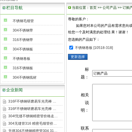
栏目导航
当前位置：
首页
>>
公司产品
>> 订购
尊敬的客户：
不锈钢毛细管
如果您对本公司的产品有需求意向或有兴
304不锈钢带
给您一个及时满意的处理结 果！谢谢！
您选购的产品如下：
316不锈钢带
不锈钢卷板 [10518-318]
304不锈钢板
不锈钢卷板
316不锈钢板
标
题：
304不锈钢线材
企业新闻
相关
316F不锈钢研磨易车光亮棒 …
说
316F不锈钢研磨易车光亮棒 …
明：
304f无缝不锈钢精密管价格走…
304无缝管316 精密毛细管价…
联系
无缝304不锈钢精密管304 31…