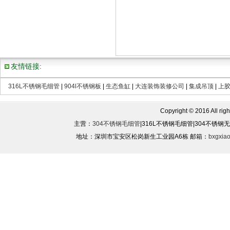
友情链接:
316L不锈钢毛细管
|
904l不锈钢板
|
生态鱼缸
|
大连装饰装修公司
|
集成吊顶
|
上
Copyright © 2016 All rights
主营：
304不锈钢毛细管
|316L不锈钢毛细管|304不锈
地址：深圳市宝安区松岗新生工业园A6栋 邮箱：
bxgxia