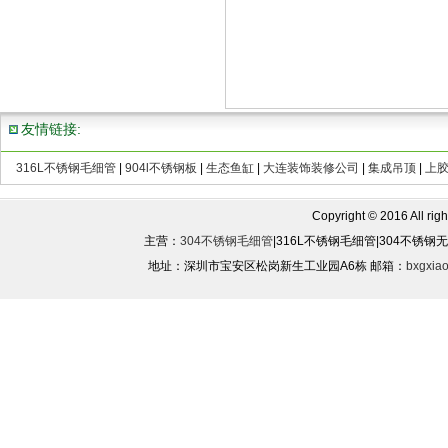
友情链接:
316L不锈钢毛细管
|
904l不锈钢板
|
生态鱼缸
|
大连装饰装修公司
|
集成吊顶
|
上
Copyright © 2016 All rights
主营：
304不锈钢毛细管
|316L不锈钢毛细管|304不锈
地址：深圳市宝安区松岗新生工业园A6栋 邮箱：
bxgxia