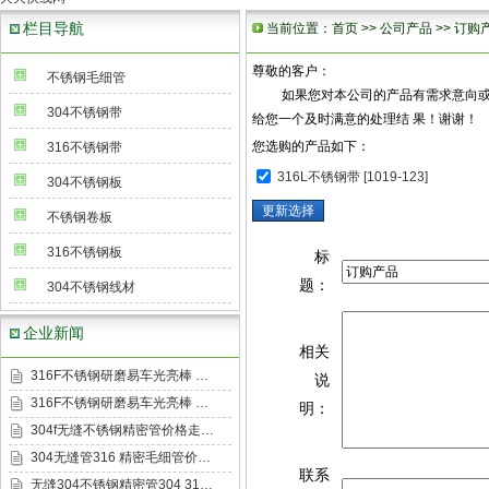
栏目导航
当前位置：
首页
>>
公司产品
>> 订购
尊敬的客户：
不锈钢毛细管
如果您对本公司的产品有需求意向或有兴
304不锈钢带
给您一个及时满意的处理结 果！谢谢！
您选购的产品如下：
316不锈钢带
316L不锈钢带 [1019-123]
304不锈钢板
不锈钢卷板
316不锈钢板
标
题：
304不锈钢线材
企业新闻
相关
316F不锈钢研磨易车光亮棒 …
说
316F不锈钢研磨易车光亮棒 …
明：
304f无缝不锈钢精密管价格走…
304无缝管316 精密毛细管价…
联系
无缝304不锈钢精密管304 31…