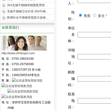
人：
304无缝不锈钢管精密医用管…
无缝不锈钢卫生针管 304不锈…
性
先生
女士
*
医用针尖不锈钢管现货大促销…
别：
联系我们
单位
名
称：
详细
http://www.304bxgcl.com
地
电 话：0755-29626199
址：
传 真：0755-29756599
手 机：13823728719 肖小姐
邮政
手 机：13662585534李先生
编
客 服：
码：
联系
电
地 址：深圳市宝安区松岗新生工业园
话：
A6栋