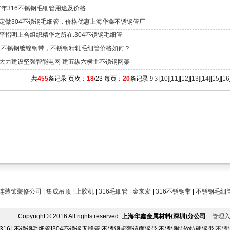
17年316不锈钢毛细管用途及价格
定做304不锈钢毛细管，价格优惠上海华鑫不锈钢管厂
平指明上合组织精华之所在.304不锈钢毛细管
6L不锈钢镀镍钢带，不锈钢精轧毛细管价格如何？
大力建设坚强智能电网 建五纵六横主不锈钢网架
共
455
条记录 页次：
18
/23 每页：
20
条记录
9
3
[
10
][
11
][
12
][
13
][
14
][
15
][
16
连装饰装修公司
|
集成吊顶
|
上胶机
|
316毛细管
|
金来发
|
316不锈钢带
|
不锈钢毛细
opyright © 2016 All rights reserved.
上海华鑫金属材料(深圳)分公司
管理
|316L不锈钢毛细管|304不锈钢无缝管|不锈钢超薄镜面钢带|不锈钢特软特硬钢带|
不锈