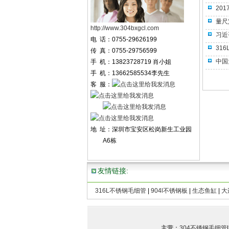
20
量尺
http://www.304bxgcl.com
习近
电 话：0755-29626199
31
传 真：0755-29756599
中国
手 机：13823728719 肖小姐
手 机：13662585534李先生
客 服：
地 址：深圳市宝安区松岗新生工业园
A6栋
友情链接:
316L不锈钢毛细管
|
904l不锈钢板
|
生态鱼缸
|
大
C
主营：
304不锈钢毛细管