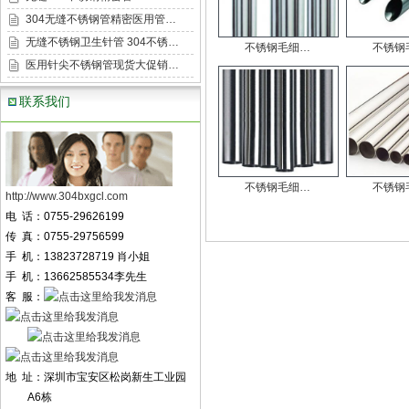
304无缝不锈钢管精密医用管…
无缝不锈钢卫生针管 304不锈…
不锈钢毛细…
不锈钢
医用针尖不锈钢管现货大促销…
联系我们
不锈钢毛细…
不锈钢
http://www.304bxgcl.com
电 话：0755-29626199
传 真：0755-29756599
手 机：13823728719 肖小姐
手 机：13662585534李先生
客 服：
地 址：深圳市宝安区松岗新生工业园
A6栋