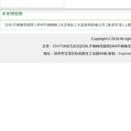
友情链接:
316L不锈钢毛细管
|
904l不锈钢板
|
生态鱼缸
|
大连装饰装修公司
|
集成吊顶
|
上
Copyright © 2016 All rights
主营：
304不锈钢毛细管
|316L不锈钢毛细管|304不锈
地址：深圳市宝安区松岗新生工业园A6栋 邮箱：
bxgxia